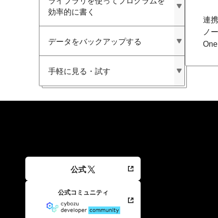
ライブラリを​使って​プログラムを​
効率的に​書く
連携
ノー
データを​バックアップする
On
手軽に​見る​・試す
公式
公式コミュニティ