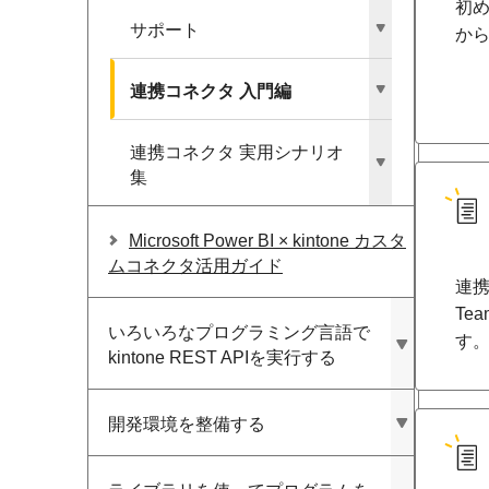
初
サポート
か
連携コネクタ 入門編
連携コネクタ 実用シナリオ
集
Microsoft Power BI × kintone カスタ
ムコネクタ活用ガイド
連携
Te
いろいろな​プログラミング言語で​
す
kintone REST APIを​実行する
開発環境を​整備する