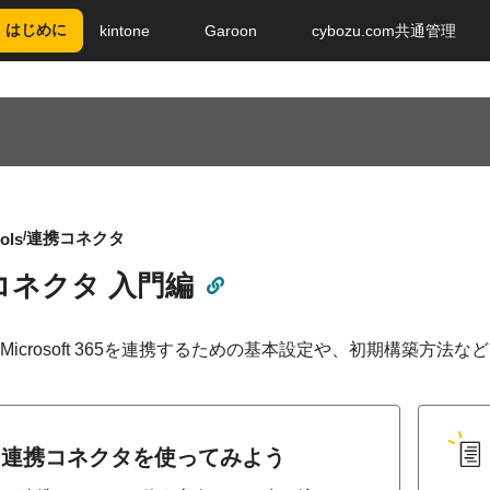
はじめに
kintone
Garoon
cybozu.com共通管理
連携コネクタ
ols
コネクタ 入門編
neとMicrosoft 365を連携するための基本設定や、初期構築
連携コネクタを使ってみよう