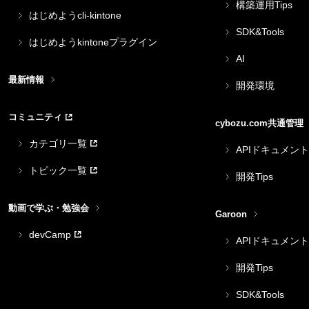
構築運用Tips
はじめようcli-kintone
SDK&Tools
はじめようkintoneプラグイン
AI
最新情報
開発環境
コミュニティ
cybozu.com共通管理
カテゴリ一覧
APIドキュメント
トピック一覧
開発Tips
動画で学ぶ・勉強会
Garoon
devCamp
APIドキュメント
開発Tips
SDK&Tools