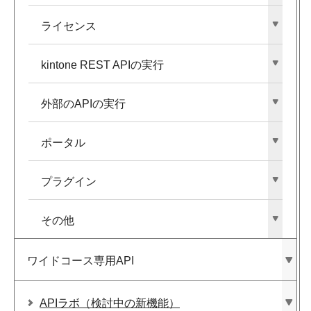
ライセンス
kintone REST APIの​実行
外部の​APIの​実行
ポータル
プラグイン
その​他
ワイドコース専用API
APIラボ​（検討中の​新機能）