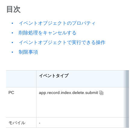
目次
イベントオブジェクトのプロパティ
削除処理をキャンセルする
イベントオブジェクトで実行できる操作
制限事項
イベントタイプ
イ
グ
PC
app.record.index.delete.submit
レ
を
の
た
モバイル
-
-