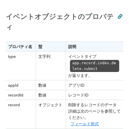
イベントオブジェクトのプロパテ
ィ
プロパティ名
型
説明
type
文字列
イベントタイプ
app.record.index.de
lete.submit
が返ります。
appId
数値
アプリID
recordId
数値
レコードID
record
オブジェクト
削除するレコードのデータ
詳細は次のページを参照して
ください。
フィールド形式