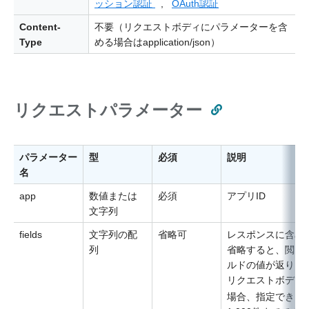
ッション認証
,
OAuth認証
Content-
不要（リクエストボディにパラメーターを含
Type
める場合はapplication/json）
リクエストパラメーター
パラメーター
型
必須
説明
名
app
数値または
必須
アプリID
文字列
fields
文字列の配
省略可
レスポンスに含め
列
省略すると、閲覧
ルドの値が返りま
リクエストボディ
場合、指定できる