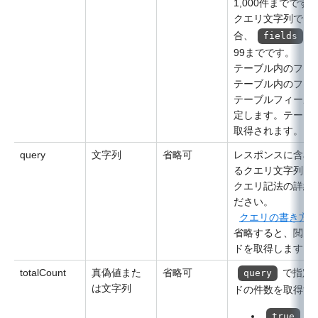
1,000件までです
クエリ文字列で
合、
に
fields
99までです。
テーブル内のフィ
テーブル内のフィ
テーブルフィール
定します。テーブ
取得されます。
query
文字列
省略可
レスポンスに含め
るクエリ文字列
クエリ記法の詳細
ださい。
クエリの書き方
省略すると、閲覧
ドを取得します。
totalCount
真偽値また
省略可
で指定
query
は文字列
ドの件数を取得す
：
true