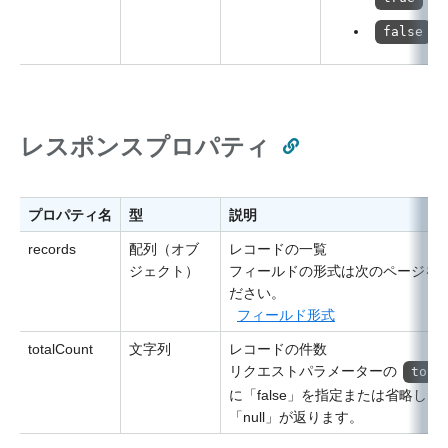
false
レスポンスプロパティ
プロパティ名
型
説明
records
配列（オブ
レコードの一覧
ジェクト）
フィールドの形式は次のページを
ださい。
フィールド形式
totalCount
文字列
レコードの件数
リクエストパラメーターの
tota
に「false」を指定または省略した
「null」が返ります。