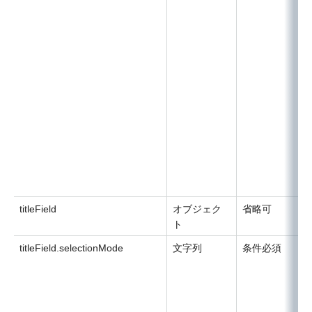
titleField
オブジェク
省略可
ト
titleField.selectionMode
文字列
条件必須