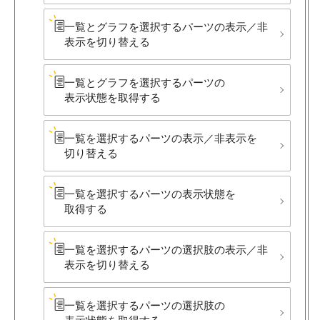
一覧と​グラフを​選択する​パーツの​表示／非​
表示を​切り​替える
一覧と​グラフを​選択する​パーツの​
表示状態を​取得する
一覧を​選択する​パーツの​表示／非​表示を​
切り​替える
一覧を​選択する​パーツの​表示状態を​
取得する
一覧を​選択する​パーツの​選択肢の​表示／非​
表示を​切り​替える
一覧を​選択する​パーツの​選択肢の​