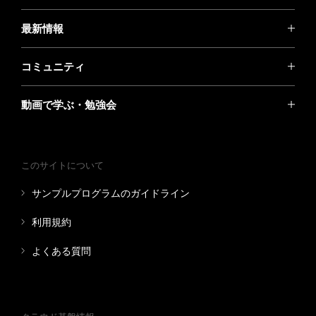
最新情報
コミュニティ
動画で学ぶ・勉強会
このサイトについて
サンプルプログラムのガイドライン
利用規約
よくある質問