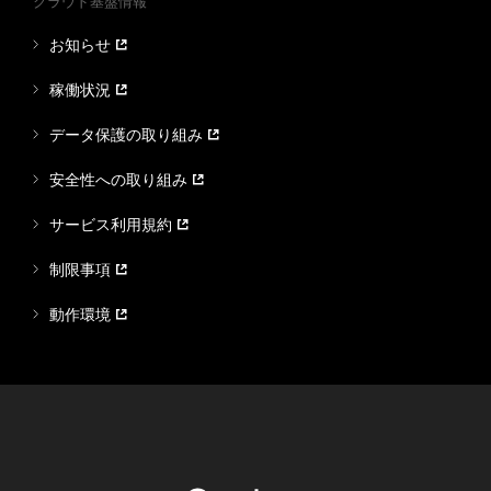
クラウド基盤情報
お知らせ
稼働状況
データ保護の取り組み
安全性への取り組み
サービス利用規約
制限事項
動作環境