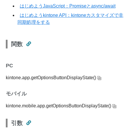
はじめようJavaScript：Promiseとasync/await
はじめようkintone API：kintoneカスタマイズで非
同期処理をする
関数
PC
kintone.app.getOptionsButtonDisplayState()
モバイル
kintone.mobile.app.getOptionsButtonDisplayState()
引数