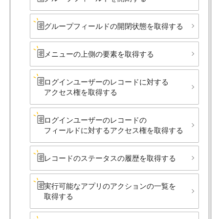
グループフィールドの​開閉状態を​取得する
メニューの​上側の​要素を​取得する
ログインユーザーの​レコードに​対する​
アクセス権を​取得する
ログインユーザーの​レコードの​
フィールドに​対する​アクセス権を​取得する
レコードの​ステータスの​履歴を​取得する
実行可能な​アプリの​アクションの​一覧を​
取得する