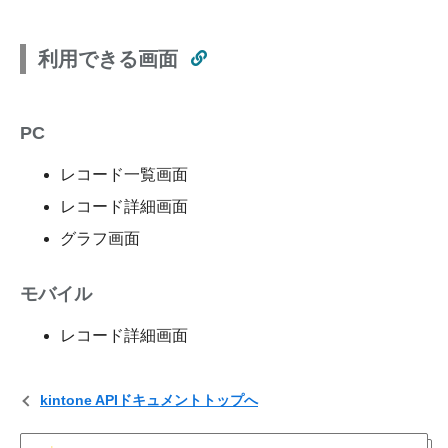
利用できる画面
PC
レコード一覧画面
レコード詳細画面
グラフ画面
モバイル
レコード詳細画面
kintone APIドキュメントトップへ