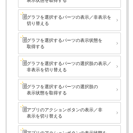
表示状態を​取得する
グラフを​選択する​パーツの​表示／非​表示を​
切り​替える
グラフを​選択する​パーツの​表示状態を​
取得する
グラフを​選択する​パーツの​選択肢の​表示／
非​表示を​切り​替える
グラフを​選択する​パーツの​選択肢の​
表示状態を​取得する
アプリの​アクションボタンの​表示／非​
表示を​切り​替える
アプリの​アクションボタンの​表示状態を​