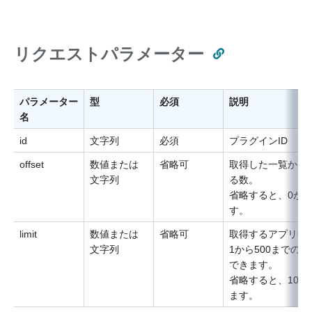
リクエストパラメーター
パラメーター
型
必須
説明
名
id
文字列
必須
プラグインID
offset
数値または
省略可
取得した一覧から
文字列
る数。
省略すると、0が
す。
limit
数値または
省略可
取得するアプリ数
文字列
1から500までの
できます。
省略すると、100
ます。