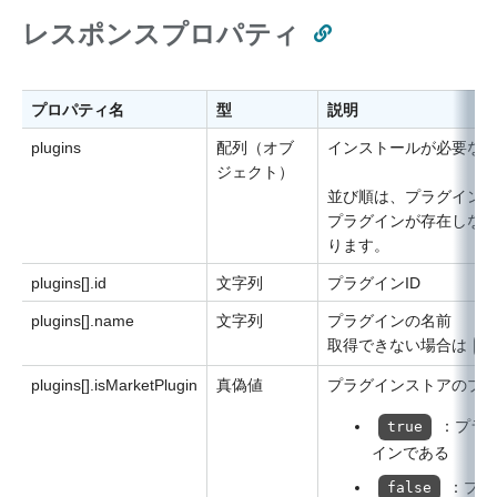
レスポンスプロパティ
プロパティ名
型
説明
plugins
配列（オブ
インストールが必要な
ジェクト）
並び順は、プラグインI
プラグインが存在しな
ります。
plugins[].id
文字列
プラグインID
plugins[].name
文字列
プラグインの名前
取得できない場合は
n
plugins[].isMarketPlugin
真偽値
プラグインストアのプ
：プラ
true
インである
：プラ
false