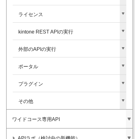
ライセンス
kintone REST APIの​実行
外部の​APIの​実行
ポータル
プラグイン
その​他
ワイドコース専用API
APIラボ​（検討中の​新機能）