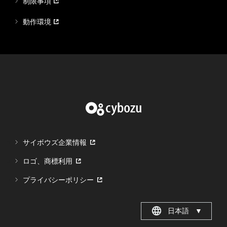
制限事項
動作環境
サイボウズ企業情報
ロゴ、商標利用
プライバシーポリシー
日本語
▼