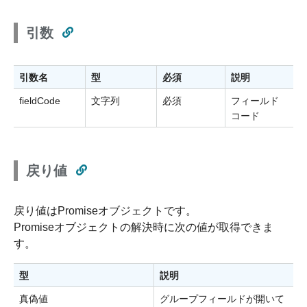
引数
引数名
型
必須
説明
fieldCode
文字列
必須
フィールド
コード
戻り値
戻り値はPromiseオブジェクトです。
Promiseオブジェクトの解決時に次の値が取得できま
す。
型
説明
真偽値
グループフィールドが開いて