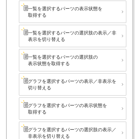
一覧を​選択する​パーツの​表示状態を​
取得する
一覧を​選択する​パーツの​選択肢の​表示／非​
表示を​切り​替える
一覧を​選択する​パーツの​選択肢の​
表示状態を​取得する
グラフを​選択する​パーツの​表示／非​表示を​
切り​替える
グラフを​選択する​パーツの​表示状態を​
取得する
グラフを​選択する​パーツの​選択肢の​表示／
非​表示を​切り​替える