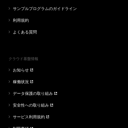
サンプルプログラムのガイドライン
利用規約
よくある質問
クラウド基盤情報
お知らせ
稼働状況
データ保護の取り組み
安全性への取り組み
サービス利用規約