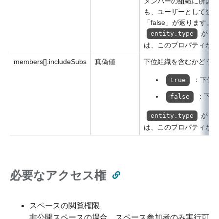
メンバーの組織に所属し
も、ユーザーとして登録
「false」が返ります。
が「
entity.type
は、このプロパティが存
members[].includeSubs
真偽値
下位組織を含むかどうか
：下位
true
：下位
false
が「
entity.type
は、このプロパティが存
必要なアクセス権
スペースの閲覧権限
非公開スペースの場合、スペース参加者のみ実行可