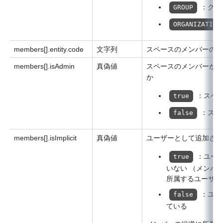
：グル
GROUP
ORGANIZATION
members[].entity.code
文字列
スペースのメンバーのコ
members[].isAdmin
真偽値
スペースのメンバーがス
か
：スペ
true
：スペ
false
members[].isImplicit
真偽値
ユーザーとして追加され
：ユー
true
いない （メンバ
所属するユーザー
：ユー
false
ている