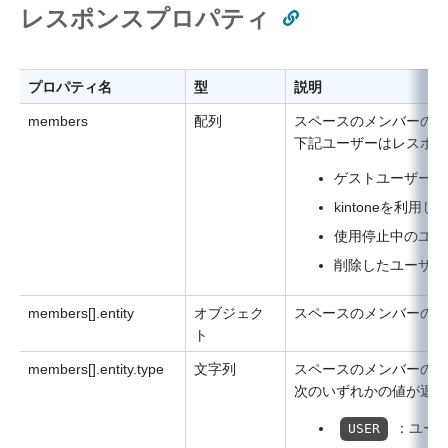
レスポンスプロパティ
プロパティ名
型
説明
members
配列
スペースのメンバーの情
下記ユーザーはレスポン
ゲストユーザー
kintoneを利用
使用停止中のユー
削除したユーザー
members[].entity
オブジェク
スペースのメンバーの情
ト
members[].entity.type
文字列
スペースのメンバーの種
次のいずれかの値が返り
：ユー
USER