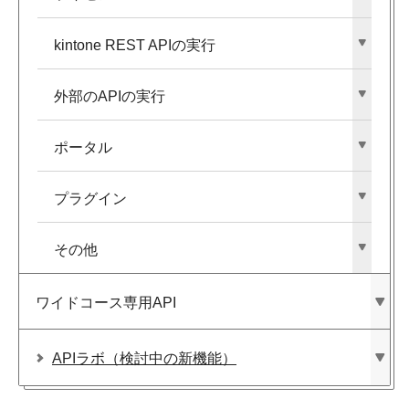
kintone REST APIの​実行
外部の​APIの​実行
ポータル
プラグイン
その​他
ワイドコース専用API
APIラボ​（検討中の​新機能）