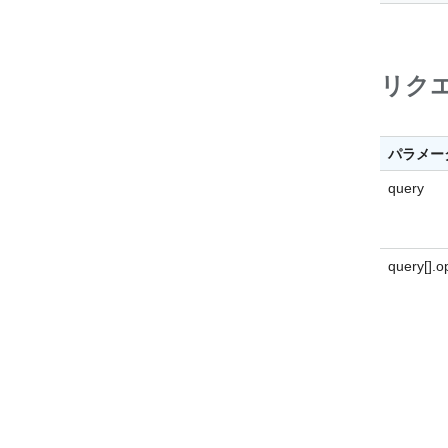
リク
パラメー
query
query[].o