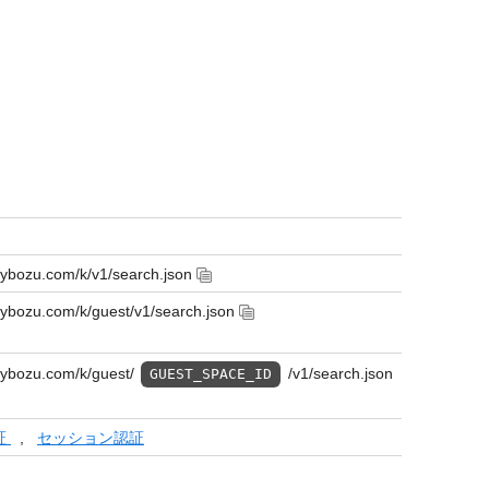
cybozu.com/k/v1/search.json
cybozu.com/k/guest/v1/search.json
cybozu.com/k/guest/
/v1/search.json
GUEST_SPACE_ID
証
,
セッション認証