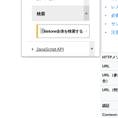
レ
検索
必
サ
kintone全体を​検索する
注
JavaScript API
HTTPメ
URL
URL（
合）
URL（
認証
Content