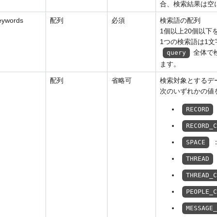
合、検索結果は空
keywords
配列
必須
検索語の配列
1個以上20個以下
1つの検索語は1文
全体で
query
ます。
配列
省略可
検索対象とするデ
次のいずれかの値
RECORD
RECORD_
SPACE
THREAD
THREAD_
PEOPLE_
MESSAGE