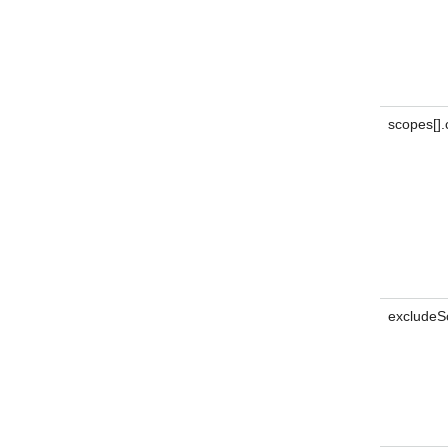
scopes[]
excludeS