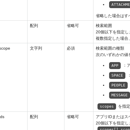
ATTACHM
省略した場合はす
配列
省略可
検索範囲
20個以下を指定し
複数指定した場合
.scope
文字列
必須
検索範囲の種類
次のいずれかの値
：
APP
SPACE
PEOPLE
MESSAGE
を指
scopes
ids
配列
省略可
アプリIDまたはス
20個以下を指定し
scopes[].sco