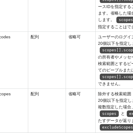
ースIDを指定す
ます。省略した場
します。
scope
指定することはで
.codes
配列
省略可
ユーザーのログイ
20個以下を指定し
scopes[].sco
の所有者やメッセ
検索範囲とするピ
てのピープルまた
scopes[].sco
できません。
copes
配列
省略可
除外する検索範囲
20個以下を指定し
複数指定した場合
と
scopes
e
たすデータが返り
excludeScope