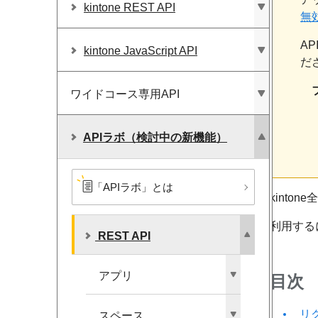
kintone REST API
無
A
kintone JavaScript API
だ
ワイドコース専用API
APIラボ​（検討中の​新機能）
「APIラボ」とは
kinto
利用する
REST API
アプリ
目次
リ
スペース