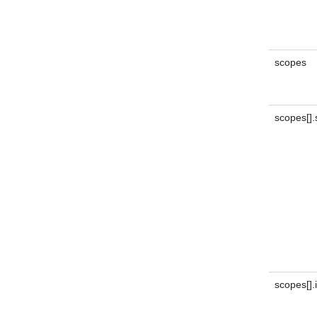
scopes
scopes[]
scopes[].