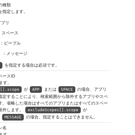
の種類
を指定します。
アプリ
：スペース
：ピープル
：メッセージ
を指定する場合は必須です。
s
ペースID
ます。
が
または
の場合、アプリ
s[].scope
APP
SPACE
Dを指定することにより、検索範囲から除外するアプリやスペ
す。省略した場合はすべてのアプリまたはすべてのスペー
除外します。
が
excludeScopes[].scope
は
の場合、指定することはできません。
MESSAGE
ン名
ます。