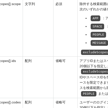
copes[].scope
文字列
必須
除外する検索範囲
次のいずれかの値
：
APP
SPACE
PEOPLE
MESSAGE
excludeScope
opes[].ids
配列
省略可
アプリIDまたはス
20個以下を指定し
excludeScope
IDやスペースI
ースを限定できま
スを検索範囲から
また
PEOPLE
copes[].codes
配列
省略可
ユーザーのログイ
20個以下を指定し