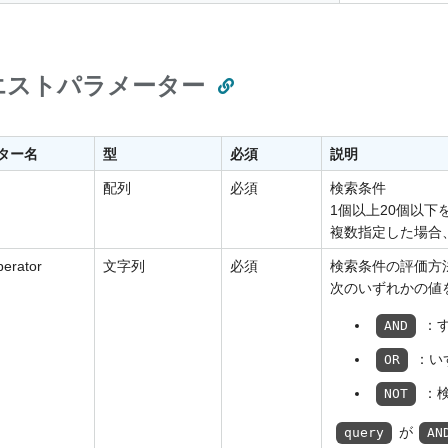
エストパラメーター
ター名
型
必須
説明
配列
必須
検索条件
1個以上20個以下
複数指定した場合
perator
文字列
必須
検索条件の評価方
次のいずれかの値
：
AND
：い
OR
：
NOT
が
query
AN