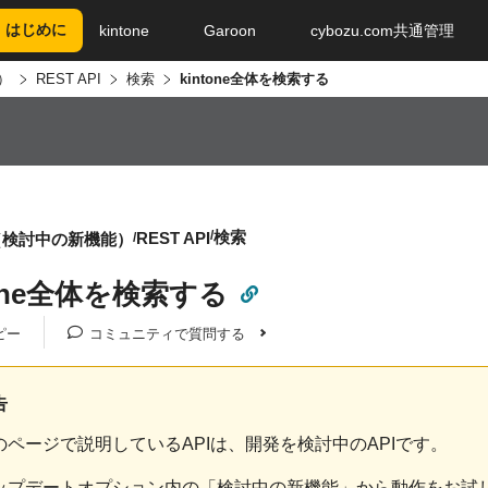
はじめに
kintone
Garoon
cybozu.com共通管理
）
REST API
検索
kintone全体を検索する
検索
REST API
（検討中の新機能）
tone全体を検索する
ピー
コミュニティで質問する
告
のページで説明しているAPIは、開発を検討中のAPIです。
ップデートオプション内の「検討中の新機能」から動作をお試