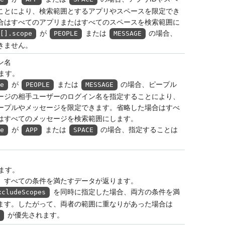
ることにより、検索範囲とするアプリやスペースを限定でき
合はすべてのアプリまたはすべてのスペースを検索範囲に
が
または
の場合、
s[].scope
PEOPLE
MESSAGE
きません。
ン名
ます。
が
または
の場合、ピープル
pe
PEOPLE
MESSAGE
ージの相手ユーザーのログイン名を指定することにより、
ープルやメッセージを限定できます。省略した場合はすべ
はすべてのメッセージを検索範囲にします。
が
または
の場合、指定することは
pe
APP
SPACE
ます。
、すべての条件を満たすデータが返ります。
を同時に指定した場合、両方の条件を満
xcludeScopes
ます。したがって、両者の範囲に重なりがあった場合は
が優先されます。
s