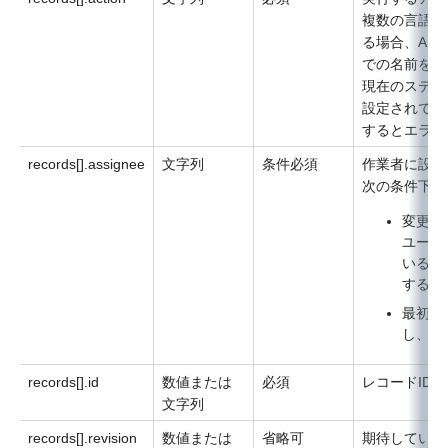
複数の言語で
る場合、AP
での名前を指
現在のステー
設定されてい
するとエラー
records[].assignee
文字列
条件必須
作業者に設定
次の条件下で
変更先
ユーザ
いる、
する場
最初の
し、最
records[].id
数値または
必須
レコードID
文字列
records[].revision
数値または
省略可
期待している