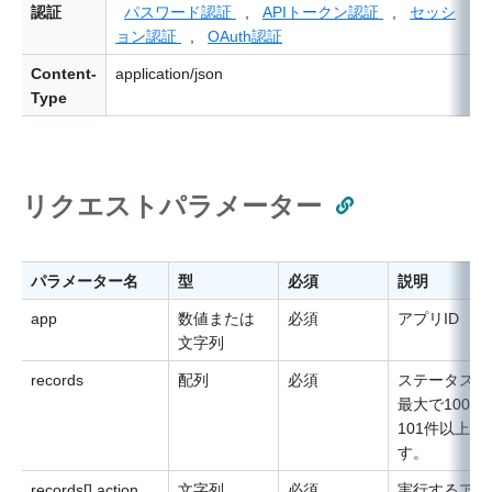
認証
パスワード認証
,
APIトークン認証
,
セッシ
ョン認証
,
OAuth認証
Content-
application/json
Type
リクエストパラメーター
パラメーター名
型
必須
説明
app
数値または
必須
アプリID
文字列
records
配列
必須
ステータスを
最大で100
101件以上
す。
records[].action
文字列
必須
実行するアク