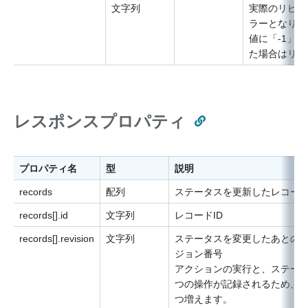
文字列
実際のリビジ
ラーとなり、
値に「-1」
た場合はリビ
レスポンスプロパティ
プロパティ名
型
説明
records
配列
ステータスを更新したレコー
records[].id
文字列
レコードID
records[].revision
文字列
ステータスを変更したあとの
ジョン番号
アクションの実行と、ステータ
つの操作が記録されるため、リ
つ増えます。