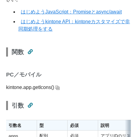
はじめようJavaScript：Promiseとasync/await
はじめようkintone API：kintoneカスタマイズで非
同期処理をする
関数
PC／モバイル
kintone.app.getIcons()
引数
引数名
型
必須
説明
apps
配列
必須
アプリIDのリスト