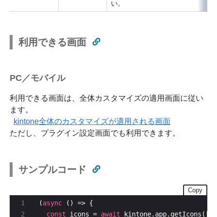
い。
利用できる画面
PC／モバイル
利用できる画面は、全体カスタマイズの適用画面に従い
ます。
kintone全体のカスタマイズが適用される画面
ただし、プラグイン設定画面でも利用できます。
サンプルコード
Copy
(
async
const
 icons = 
await
 kintone.app.getIcons([
1
,