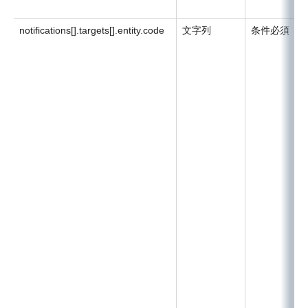
notifications[].targets[].entity.code
文字列
条件必須