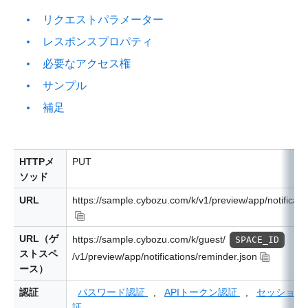
リクエストパラメーター
レスポンスプロパティ
必要なアクセス権
サンプル
補足
HTTPメ
PUT
ソッド
URL
https://sample.cybozu.com/k/v1/preview/app/notificati
URL（ゲ
https://sample.cybozu.com/k/guest/
SPACE_ID
ストスペ
/v1/preview/app/notifications/reminder.json
ース）
認証
パスワード認証
,
APIトークン認証
,
セッション
証