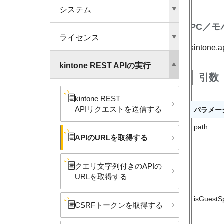
システム
PC／モ
ライセンス
kintone.a
kintone REST APIの​実行
引数
kintone REST
APIリクエストを​送信する
パラメー
path
APIの​URLを​取得する
クエリ文字列付きの​APIの​
URLを​取得する
isGuestS
CSRFトークンを​取得する