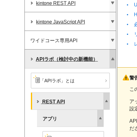
kintone REST API
kintone JavaScript API
ワイドコース専用API
APIラボ​（検討中の​新機能）
警
「APIラボ」とは
こ
ア
REST API
設
アプリ
A
だ