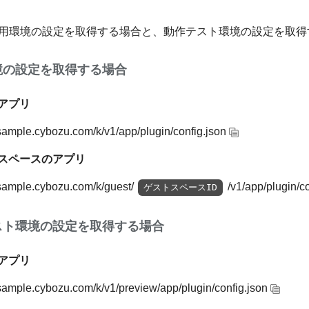
運用環境の設定を取得する場合と、動作テスト環境の設定を取
境の設定を取得する場合
アプリ
/sample.cybozu.com/k/v1/app/plugin/config.json
スペースのアプリ
/sample.cybozu.com/k/guest/
/v1/app/plugin/c
ゲストスペースID
スト環境の設定を取得する場合
アプリ
/sample.cybozu.com/k/v1/preview/app/plugin/config.json