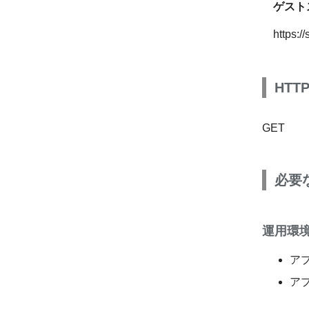
ゲスト
https:/
HTT
GET
必要
運用環
ア
ア