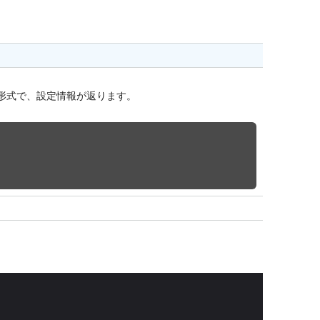
形式で、設定情報が返ります。