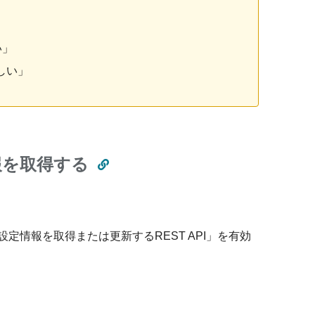
い」
しい」
報を取得する
情報を取得または更新するREST API」を有効