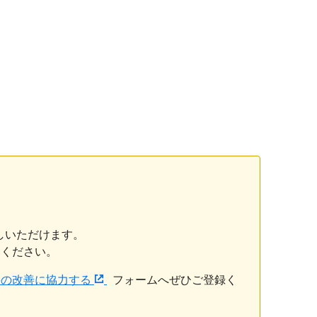
しいただけます。
てください。
oneの改善に協力する
フォームへぜひご登録く