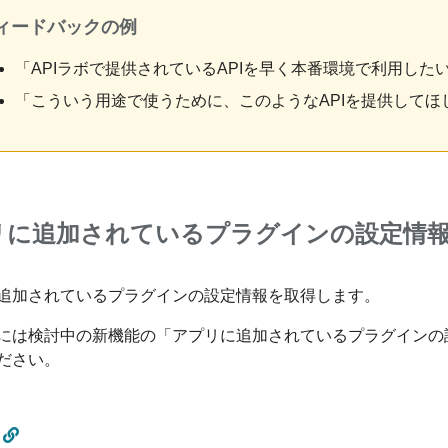
ィードバックの例
「APIラボで提供されているAPIを早く本番環境で利用した
「こういう用途で使うために、このようなAPIを提供してほ
リに追加されているプラグインの設定情
追加されているプラグインの設定情報を取得します。
には検討中の新機能の「アプリに追加されているプラグインの設定
ださい。