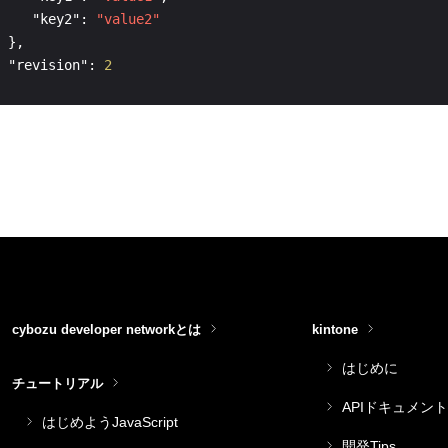
    "key2": 
"value2"
 "revision": 
2
cybozu developer networkとは
kintone
はじめに
チュートリアル
APIドキュメント
はじめようJavaScript
開発Tips