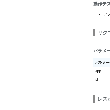
動作テ
ア
リク
パラメ
パラメー
app
id
レス