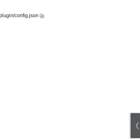
plugin/config.json
《